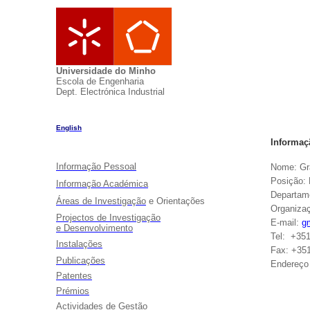
Universidade do Minho
Escola de Engenharia
Dept
.
Electrónica
Industrial
English
Informaç
Informação Pessoal
Nome: Gr
Posição:
Informação Académica
Departam
Áreas de Investigação
e Orientações
Organiza
Projectos
de Investigação
E-mail:
g
e Desenvolvimento
Tel
: +35
Instalações
Fax: +35
Publicações
Endereço 
Patentes
Depar
Prémios
Campu
Actividades
de Gestão
4800-