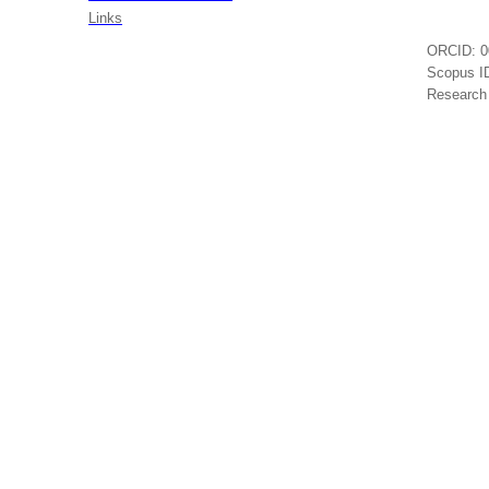
Port
Links
ORCID: 0
Scopus
I
Research