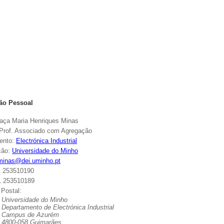
ão Pessoal
aça Maria Henriques Minas
 Prof. Associado com Agregação
ento:
Electrónica
Industrial
ção:
Universidade do Minho
minas@dei.uminho.pt
1 253510190
1 253510189
Postal:
Universidade do Minho
tamento de
Electrónica
Industrial
s de Azurém
058 Guimarães